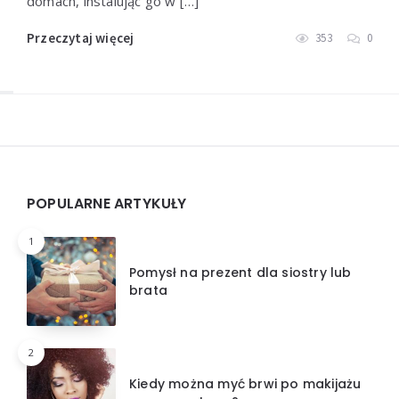
domach, instalując go w […]
Przeczytaj więcej
353
0
Widgets
POPULARNE ARTYKUŁY
1
Pomysł na prezent dla siostry lub
brata
2
Kiedy można myć brwi po makijażu