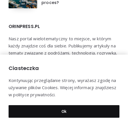
proces?
ORINPRESS.PL
Nasz portal wielotematyczny to miejsce, w którym
każdy znajdzie coś dla siebie. Publikujemy artykuły na
tematy związane z podróżami, technologią, rozrywką,
biznesem, psychologią i wieloma innymi dziedzinami.
Jesteśmy przekonani, że każdy znajdzie u nas coś
Ciasteczka
interesującego i wartościowego.
Kontynuując przeglądanie strony, wyrażasz zgodę na
używanie plików Cookies. Więcej informacji znajdziesz
w polityce prywatności.
Dziękujemy za wizytę - Orin.pl © 2022
Ok