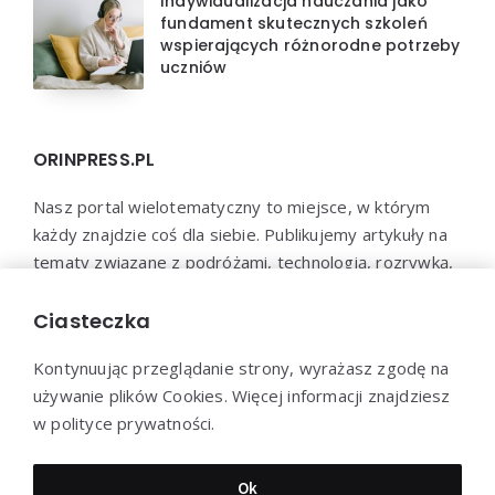
Indywidualizacja nauczania jako
fundament skutecznych szkoleń
wspierających różnorodne potrzeby
uczniów
ORINPRESS.PL
Nasz portal wielotematyczny to miejsce, w którym
każdy znajdzie coś dla siebie. Publikujemy artykuły na
tematy związane z podróżami, technologią, rozrywką,
biznesem, psychologią i wieloma innymi dziedzinami.
Jesteśmy przekonani, że każdy znajdzie u nas coś
Ciasteczka
interesującego i wartościowego.
Kontynuując przeglądanie strony, wyrażasz zgodę na
używanie plików Cookies. Więcej informacji znajdziesz
w polityce prywatności.
Dziękujemy za wizytę - Orin.pl © 2022
Ok