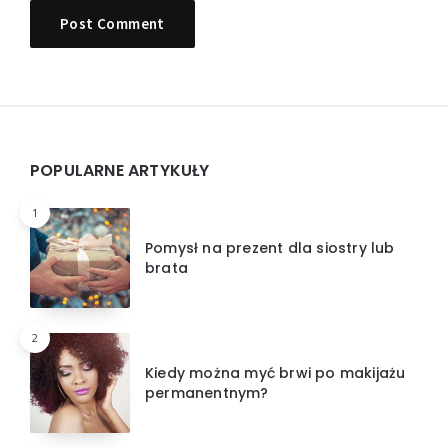
Widgets
POPULARNE ARTYKUŁY
1
Pomysł na prezent dla siostry lub
brata
2
Kiedy można myć brwi po makijażu
permanentnym?