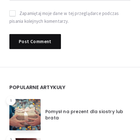
Zapamiętaj moje dane w tej przeglądarce podczas
pisania kolejnych komentarzy.
Widgets
POPULARNE ARTYKUŁY
1
Pomysł na prezent dla siostry lub
brata
2