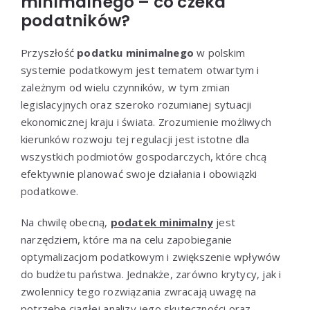
minimalnego – co czeka
podatników?
Przyszłość
podatku minimalnego
w polskim
systemie podatkowym jest tematem otwartym i
zależnym od wielu czynników, w tym zmian
legislacyjnych oraz szeroko rozumianej sytuacji
ekonomicznej kraju i świata. Zrozumienie możliwych
kierunków rozwoju tej regulacji jest istotne dla
wszystkich podmiotów gospodarczych, które chcą
efektywnie planować swoje działania i obowiązki
podatkowe.
Na chwilę obecną,
podatek minimalny
jest
narzędziem, które ma na celu zapobieganie
optymalizacjom podatkowym i zwiększenie wpływów
do budżetu państwa. Jednakże, zarówno krytycy, jak i
zwolennicy tego rozwiązania zwracają uwagę na
potrzebę ciągłej analizy jego skuteczności oraz