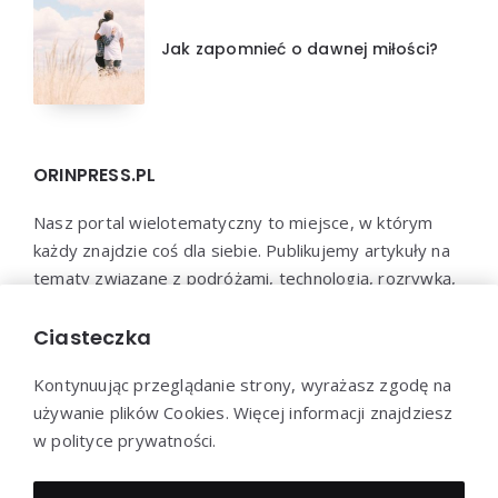
Jak zapomnieć o dawnej miłości?
ORINPRESS.PL
Nasz portal wielotematyczny to miejsce, w którym
każdy znajdzie coś dla siebie. Publikujemy artykuły na
tematy związane z podróżami, technologią, rozrywką,
biznesem, psychologią i wieloma innymi dziedzinami.
Jesteśmy przekonani, że każdy znajdzie u nas coś
Ciasteczka
interesującego i wartościowego.
Kontynuując przeglądanie strony, wyrażasz zgodę na
używanie plików Cookies. Więcej informacji znajdziesz
w polityce prywatności.