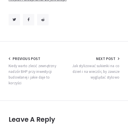
Nawigacja
PREVIOUS POST
NEXT POST
wpisu
Kiedy warto zlecić zewnętrzny
Jak stylizować sukienki na co
nadzór BHP przy inwestycji
dzień i na wieczór, by zawsze
budowlanej i jakie daje to
wyglądać stylowo
korzyści
Leave A Reply