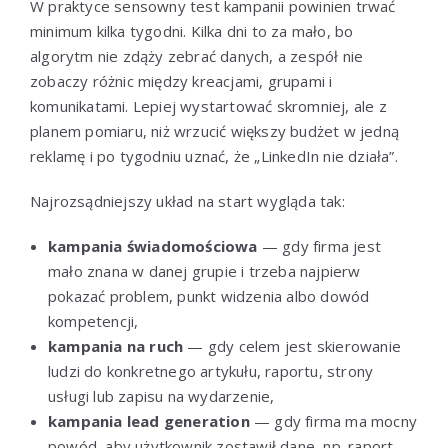
W praktyce sensowny test kampanii powinien trwać
minimum kilka tygodni. Kilka dni to za mało, bo
algorytm nie zdąży zebrać danych, a zespół nie
zobaczy różnic między kreacjami, grupami i
komunikatami. Lepiej wystartować skromniej, ale z
planem pomiaru, niż wrzucić większy budżet w jedną
reklamę i po tygodniu uznać, że „LinkedIn nie działa”.
Najrozsądniejszy układ na start wygląda tak:
kampania świadomościowa
— gdy firma jest
mało znana w danej grupie i trzeba najpierw
pokazać problem, punkt widzenia albo dowód
kompetencji,
kampania na ruch
— gdy celem jest skierowanie
ludzi do konkretnego artykułu, raportu, strony
usługi lub zapisu na wydarzenie,
kampania lead generation
— gdy firma ma mocny
powód, aby użytkownik zostawił dane, np. raport,