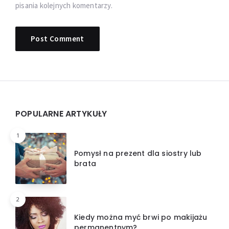
pisania kolejnych komentarzy.
Widgets
POPULARNE ARTYKUŁY
1
Pomysł na prezent dla siostry lub
brata
2
Kiedy można myć brwi po makijażu
permanentnym?