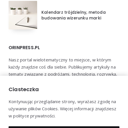
Kalendarz trójdzielny, metoda
budowania wizerunku marki
ORINPRESS.PL
Nasz portal wielotematyczny to miejsce, w którym
każdy znajdzie coś dla siebie. Publikujemy artykuły na
tematy związane z podróżami, technologią, rozrywką,
biznesem, psychologią i wieloma innymi dziedzinami.
Jesteśmy przekonani, że każdy znajdzie u nas coś
Ciasteczka
interesującego i wartościowego.
Kontynuując przeglądanie strony, wyrażasz zgodę na
używanie plików Cookies. Więcej informacji znajdziesz
w polityce prywatności.