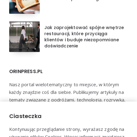
Jak zaprojektować spójne wnętrze
restauracji, które przyciąga
klientów i buduje niezapomniane
doświadczenie
ORINPRESS.PL
Nasz portal wielotematyczny to miejsce, w którym
każdy znajdzie coś dla siebie. Publikujemy artykuły na
tematy związane z podróżami, technologią, rozrywką,
biznesem, psychologią i wieloma innymi dziedzinami.
Jesteśmy przekonani, że każdy znajdzie u nas coś
Ciasteczka
interesującego i wartościowego.
Kontynuując przeglądanie strony, wyrażasz zgodę na
używanie plików Cookies. Więcej informacji znajdziesz