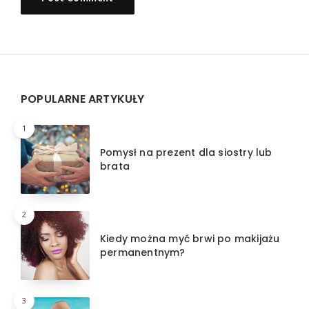
Widgets
POPULARNE ARTYKUŁY
1
Pomysł na prezent dla siostry lub
brata
2
Kiedy można myć brwi po makijażu
permanentnym?
3