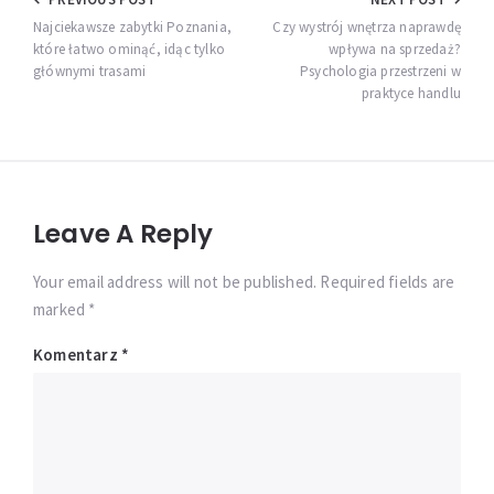
Nawigacja
wpisu
Najciekawsze zabytki Poznania,
Czy wystrój wnętrza naprawdę
które łatwo ominąć, idąc tylko
wpływa na sprzedaż?
głównymi trasami
Psychologia przestrzeni w
praktyce handlu
Leave A Reply
Your email address will not be published. Required fields are
marked *
Komentarz
*