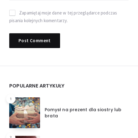
Zapamiętaj moje dane w tej przeglądarce podczas
pisania kolejnych komentarzy.
Widgets
POPULARNE ARTYKUŁY
1
Pomysł na prezent dla siostry lub
brata
2