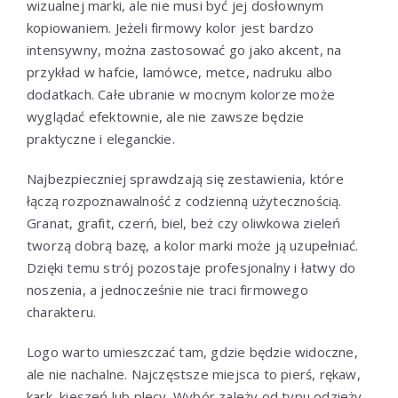
wizualnej marki, ale nie musi być jej dosłownym
kopiowaniem. Jeżeli firmowy kolor jest bardzo
intensywny, można zastosować go jako akcent, na
przykład w hafcie, lamówce, metce, nadruku albo
dodatkach. Całe ubranie w mocnym kolorze może
wyglądać efektownie, ale nie zawsze będzie
praktyczne i eleganckie.
Najbezpieczniej sprawdzają się zestawienia, które
łączą rozpoznawalność z codzienną użytecznością.
Granat, grafit, czerń, biel, beż czy oliwkowa zieleń
tworzą dobrą bazę, a kolor marki może ją uzupełniać.
Dzięki temu strój pozostaje profesjonalny i łatwy do
noszenia, a jednocześnie nie traci firmowego
charakteru.
Logo warto umieszczać tam, gdzie będzie widoczne,
ale nie nachalne. Najczęstsze miejsca to pierś, rękaw,
kark, kieszeń lub plecy. Wybór zależy od typu odzieży