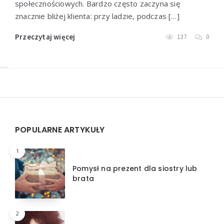
społecznościowych. Bardzo często zaczyna się
znacznie bliżej klienta: przy ladzie, podczas […]
Przeczytaj więcej
137
0
Widgets
POPULARNE ARTYKUŁY
1
Pomysł na prezent dla siostry lub
brata
2