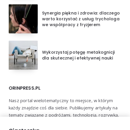
Synergia piękna i zdrowia: dlaczego
warto korzystać z usług trychologa
we współpracy z fryzjerem
Wykorzystaj potęgę metakognicji
dla skutecznej i efektywnej nauki
ORINPRESS.PL
Nasz portal wielotematyczny to miejsce, w którym
każdy znajdzie coś dla siebie. Publikujemy artykuły na
tematy związane z podróżami, technologią, rozrywką,
biznesem, psychologią i wieloma innymi dziedzinami.
Jesteśmy przekonani, że każdy znajdzie u nas coś