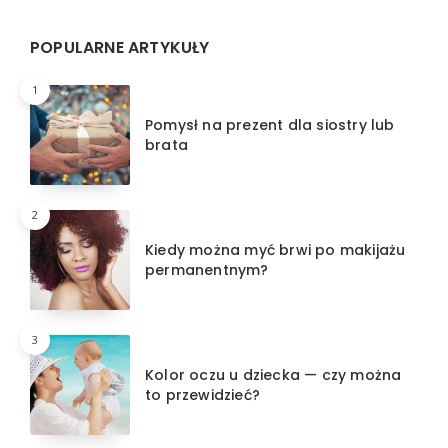
Widgets
POPULARNE ARTYKUŁY
1
Pomysł na prezent dla siostry lub
brata
2
Kiedy można myć brwi po makijażu
permanentnym?
3
Kolor oczu u dziecka — czy można
to przewidzieć?