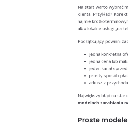
Na start warto wybrać mod
klienta. Przykład? Korek
najmie krótkoterminowy
albo lokalne usługi „na te
Początkujący powinni za
jedna konkretna of
jedna cena lub mak
jeden kanał sprzeda
prosty sposób płat
arkusz z przychodam
Największy błąd na star
modelach zarabiania n
Proste modele