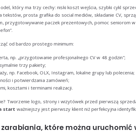
el, który ma trzy cechy: niski koszt wejścia, szybki cykl sprzed
ta tekstów, prosta grafika do social mediów, składanie CV, sprz
m, przygotowywanie paczek prezentowych, pomoc seniorom w
lefon”.
cząć od bardzo prostego minimum:
erta, np. „przygotowanie profesjonalnego CV w 48 godzin”;
symalnie trzy pakiety;
ży, np. Facebook, OLX, Instagram, lokalne grupy lub polecenia;
ności i potwierdzania zamówień;
i, kosztami i terminami realizacji.
cie? Tworzenie logo, strony i wizytówek przed pierwszą sprze
a start
ważniejszy jest pierwszy klient niż perfekcyjna identyfik
 zarabiania, które można uruchomić w