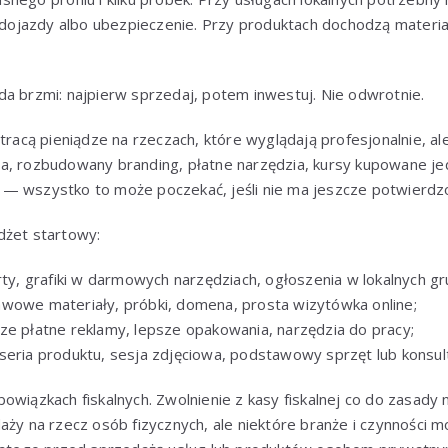
, dojazdy albo ubezpieczenie. Przy produktach dochodzą materia
a brzmi: najpierw sprzedaj, potem inwestuj. Nie odwrotnie.
 tracą pieniądze na rzeczach, które wyglądają profesjonalnie, al
a, rozbudowany branding, płatne narzędzia, kursy kupowane je
— wszystko to może poczekać, jeśli nie ma jeszcze potwierd
dżet startowy:
rty, grafiki w darmowych narzędziach, ogłoszenia w lokalnych gr
wowe materiały, próbki, domena, prosta wizytówka online;
ze płatne reklamy, lepsze opakowania, narzędzia do pracy;
seria produktu, sesja zdjęciowa, podstawowy sprzęt lub konsul
wiązkach fiskalnych. Zwolnienie z kasy fiskalnej co do zasady na
aży na rzecz osób fizycznych, ale niektóre branże i czynności