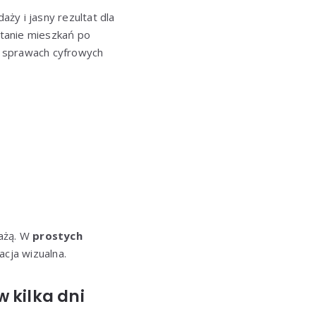
aży i jasny rezultat dla
ątanie mieszkań po
 sprawach cyfrowych
dażą. W
prostych
acja wizualna.
 kilka dni