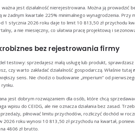
ważna jest działalność nierejestrowana. Można ją prowadzić be
zą w żadnym kwartale 225% minimalnego wynagrodzenia. Przy 
 1 stycznia 2026 roku daje to limit 10 813,50 zł przychodu kwa
rtalny, a nie miesięczny, co ułatwia pracę projektową i sezonow
robiznes bez rejestrowania firmy
el testowy: sprzedajesz małą usługę lub produkt, sprawdzasz p
sz, czy warto zakładać działalność gospodarczą. Właśnie tutaj
iększy sens. Nie chodzi o budowanie „imperium” od pierwszego
rynku.
wana jest dobrym rozwiązaniem dla osób, które chcą sprzedawać
aga wpisu do CEIDG, ale nie oznacza działania bez zasad. Trze
przedaży, pilnować limitu przychodów, rozliczyć dochód w roc
w 2026 roku wynosi 10 813,50 zł przychodu na kwartał, poniew
na 4806 zł brutto.