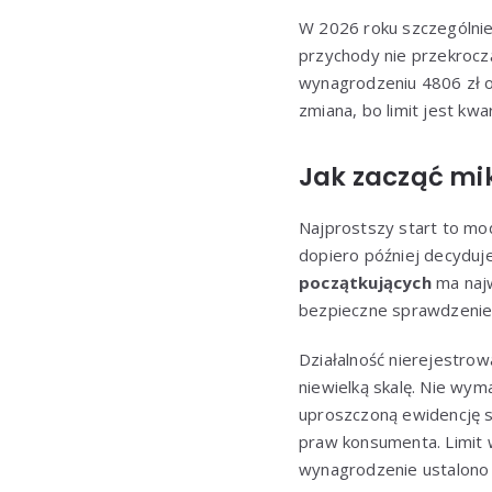
W 2026 roku szczególnie 
przychody nie przekroc
wynagrodzeniu 4806 zł od
zmiana, bo limit jest kwa
Jak zacząć mik
Najprostszy start to mod
dopiero później decyduje
początkujących
ma najw
bezpieczne sprawdzenie 
Działalność nierejestro
niewielką skalę. Nie wym
uproszczoną ewidencję s
praw konsumenta. Limit 
wynagrodzenie ustalono 