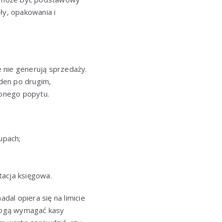
ły, opakowania i
e nie generują sprzedaży.
den po drugim,
zonego popytu.
upach;
tacja księgowa.
dal opiera się na limicie
 mogą wymagać kasy