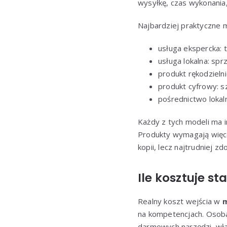
wysyłkę, czas wykonania,
Najbardziej praktyczne 
usługa ekspercka: t
usługa lokalna: sp
produkt rękodzieln
produkt cyfrowy: sz
pośrednictwo lokaln
Każdy z tych modeli ma i
Produkty wymagają więce
kopii, lecz najtrudniej z
Ile kosztuje st
Realny koszt wejścia w
m
na kompetencjach. Osoba
darmowych narzędzi, wła