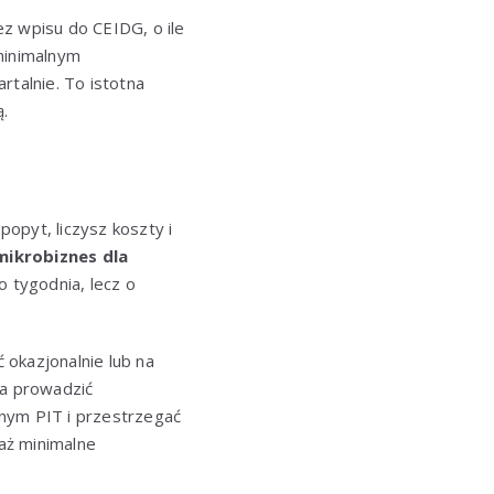
z wpisu do CEIDG, o ile
minimalnym
rtalnie. To istotna
ą.
opyt, liczysz koszty i
mikrobiznes dla
 tygodnia, lecz o
 okazjonalnie lub na
ba prowadzić
znym PIT i przestrzegać
aż minimalne