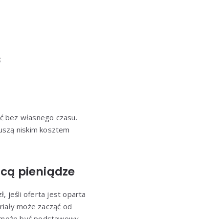
;
wać bez własnego czasu.
kuszą niskim kosztem
racą pieniądze
 jeśli oferta jest oparta
eriały może zacząć od
ny może być podstawowy