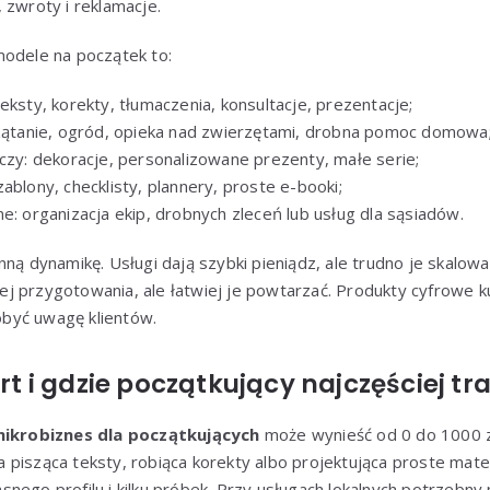
 zwroty i reklamacje.
modele na początek to:
eksty, korekty, tłumaczenia, konsultacje, prezentacje;
rzątanie, ogród, opieka nad zwierzętami, drobna pomoc domowa
iczy: dekoracje, personalizowane prezenty, małe serie;
ablony, checklisty, plannery, proste e-booki;
e: organizacja ekip, drobnych zleceń lub usług dla sąsiadów.
nną dynamikę. Usługi dają szybki pieniądz, ale trudno je skalo
j przygotowania, ale łatwiej je powtarzać. Produkty cyfrowe 
dobyć uwagę klientów.
art i gdzie początkujący najczęściej t
ikrobiznes dla początkujących
może wynieść od 0 do 1000 zł,
 pisząca teksty, robiąca korekty albo projektująca proste mat
snego profilu i kilku próbek. Przy usługach lokalnych potrzeb