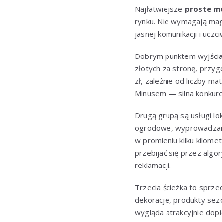
Najłatwiejsze
proste mo
rynku. Nie wymagają mag
jasnej komunikacji i uczci
Dobrym punktem wyjścia s
złotych za stronę, przyg
zł, zależnie od liczby m
Minusem — silna konkure
Drugą grupą są usługi lok
ogrodowe, wyprowadzan
w promieniu kilku kilome
przebijać się przez algo
reklamacji.
Trzecia ścieżka to sprze
dekoracje, produkty sez
wygląda atrakcyjnie dopi