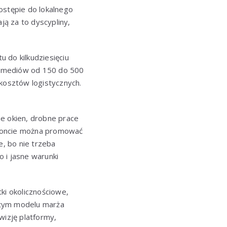
dostępie do lokalnego
ą za to dyscypliny,
 do kilkudziesięciu
al mediów od 150 do 500
 kosztów logistycznych.
cie okien, drobne prace
moncie można promować
e, bo nie trzeba
 i jasne warunki
ki okolicznościowe,
 tym modelu marża
wizję platformy,