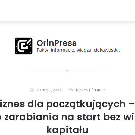
23 maja, 2026
Biznes i finanse
iznes dla początkujących –
 zarabiania na start bez wi
kapitału