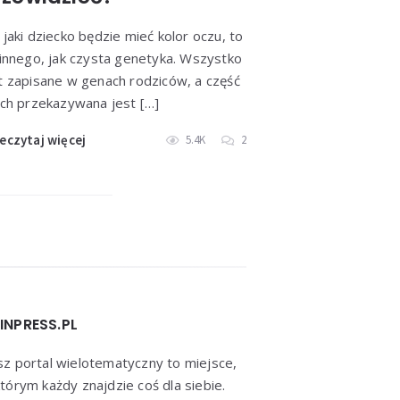
 jaki dziecko będzie mieć kolor oczu, to
 innego, jak czysta genetyka. Wszystko
t zapisane w genach rodziców, a część
ich przekazywana jest […]
eczytaj więcej
5.4K
2
INPRESS.PL
z portal wielotematyczny to miejsce,
tórym każdy znajdzie coś dla siebie.