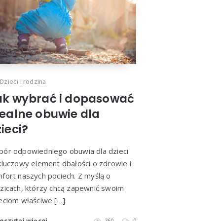
Dzieci i rodzina
ak wybrać i dopasować
dealne obuwie dla
ieci?
ór odpowiedniego obuwia dla dzieci
kluczowy element dbałości o zdrowie i
fort naszych pociech. Z myślą o
zicach, którzy chcą zapewnić swoim
eciom właściwe […]
eczytaj więcej
360
0