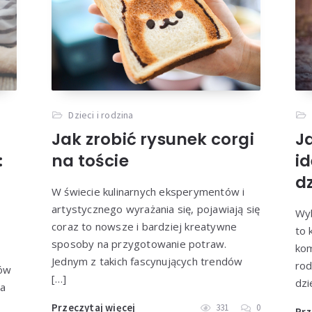
Dzieci i rodzina
Jak zrobić rysunek corgi
J
:
na toście
i
dz
W świecie kulinarnych eksperymentów i
artystycznego wyrażania się, pojawiają się
Wyb
coraz to nowsze i bardziej kreatywne
to 
sposoby na przygotowanie potraw.
kom
Jednym z takich fascynujących trendów
rod
tów
[…]
dzi
 a
Przeczytaj więcej
331
0
Prz