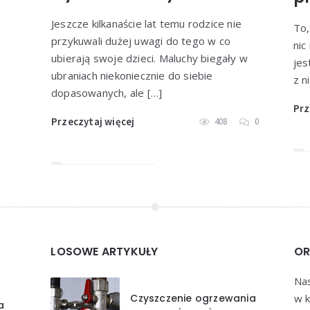
Jeszcze kilkanaście lat temu rodzice nie
To,
przykuwali dużej uwagi do tego w co
nic
ubierają swoje dzieci. Maluchy biegały w
jes
ubraniach niekoniecznie do siebie
z n
dopasowanych, ale […]
Prz
Przeczytaj więcej
408
0
LOSOWE ARTYKUŁY
OR
Nas
Czyszczenie ogrzewania
w k
a