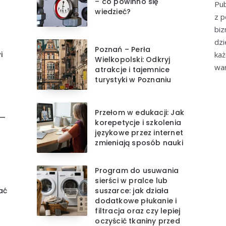
– co powinno się
Pub
wiedzieć?
z p
biz
dzi
Poznań – Perła
i
każ
Wielkopolski: Odkryj
wa
atrakcje i tajemnice
turystyki w Poznaniu
Przełom w edukacji: Jak
 —
korepetycje i szkolenia
językowe przez internet
zmieniają sposób nauki
Program do usuwania
sierści w pralce lub
ać
suszarce: jak działa
dodatkowe płukanie i
filtracja oraz czy lepiej
oczyścić tkaniny przed