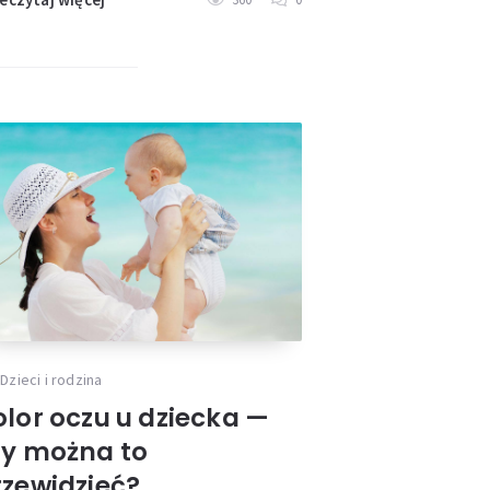
Dzieci i rodzina
olor oczu u dziecka —
zy można to
rzewidzieć?