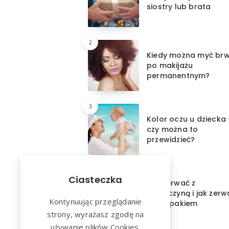
siostry lub brata
2
Kiedy można myć brw
po makijażu
permanentnym?
3
Kolor oczu u dziecka
czy można to
przewidzieć?
4
Ciasteczka
Jak zerwać z
dziewczyną i jak zerw
Kontynuując przeglądanie
z chłopakiem
strony, wyrażasz zgodę na
używanie plików Cookies.