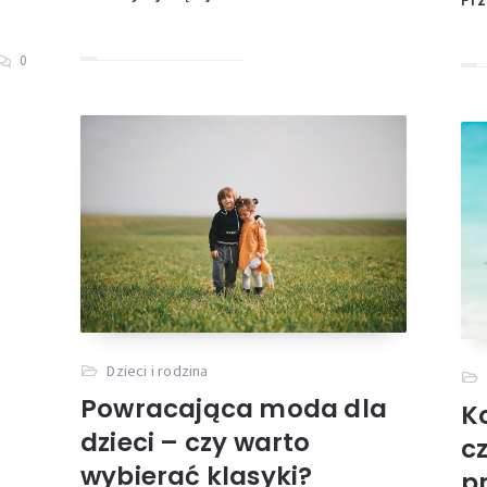
0
Dzieci i rodzina
Powracająca moda dla
K
dzieci – czy warto
c
wybierać klasyki?
p