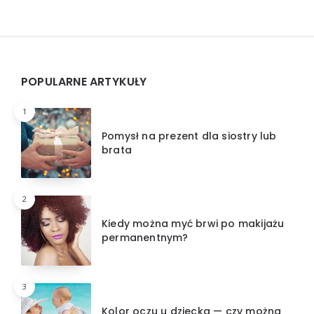
Widgets
POPULARNE ARTYKUŁY
1
Pomysł na prezent dla siostry lub
brata
2
Kiedy można myć brwi po makijażu
permanentnym?
3
Kolor oczu u dziecka — czy można