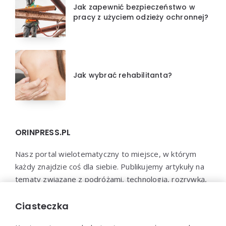
Jak zapewnić bezpieczeństwo w
pracy z użyciem odzieży ochronnej?
Jak wybrać rehabilitanta?
ORINPRESS.PL
Nasz portal wielotematyczny to miejsce, w którym
każdy znajdzie coś dla siebie. Publikujemy artykuły na
tematy związane z podróżami, technologią, rozrywką,
biznesem, psychologią i wieloma innymi dziedzinami.
Jesteśmy przekonani, że każdy znajdzie u nas coś
Ciasteczka
interesującego i wartościowego.