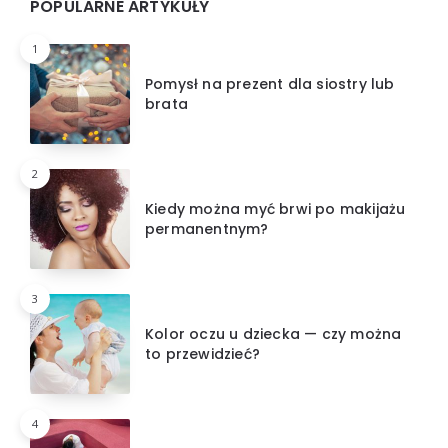
Widgets
POPULARNE ARTYKUŁY
1
Pomysł na prezent dla siostry lub
brata
2
Kiedy można myć brwi po makijażu
permanentnym?
3
Kolor oczu u dziecka — czy można
to przewidzieć?
4