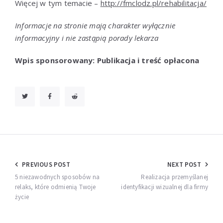
Więcej w tym temacie –
http://fmclodz.pl/rehabilitacja/
Informacje na stronie mają charakter wyłącznie
informacyjny i nie zastąpią porady lekarza
Wpis sponsorowany: Publikacja i treść opłacona
Nawigacja
PREVIOUS POST
NEXT POST
wpisu
5 niezawodnych sposobów na
Realizacja przemyślanej
relaks, które odmienią Twoje
identyfikacji wizualnej dla firmy
życie