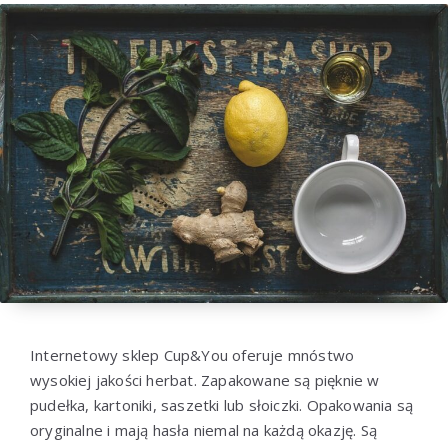
Internetowy sklep Cup&You oferuje mnóstwo
wysokiej jakości herbat. Zapakowane są pięknie w
pudełka, kartoniki, saszetki lub słoiczki. Opakowania są
oryginalne i mają hasła niemal na każdą okazję. Są