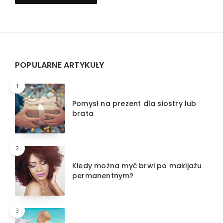
Widgets
POPULARNE ARTYKUŁY
1
Pomysł na prezent dla siostry lub
brata
2
Kiedy można myć brwi po makijażu
permanentnym?
3