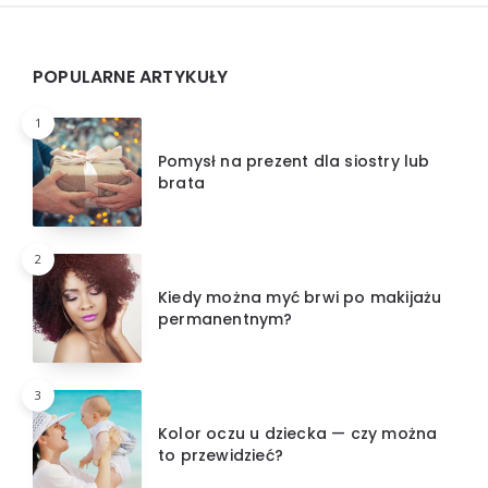
Widgets
POPULARNE ARTYKUŁY
1
Pomysł na prezent dla siostry lub
brata
2
Kiedy można myć brwi po makijażu
permanentnym?
3
Kolor oczu u dziecka — czy można
to przewidzieć?