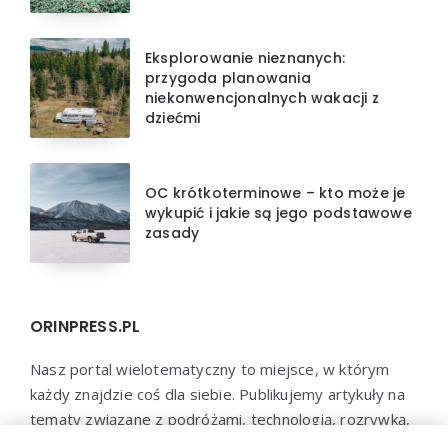
Eksplorowanie nieznanych:
przygoda planowania
niekonwencjonalnych wakacji z
dziećmi
OC krótkoterminowe – kto może je
wykupić i jakie są jego podstawowe
zasady
ORINPRESS.PL
Nasz portal wielotematyczny to miejsce, w którym
każdy znajdzie coś dla siebie. Publikujemy artykuły na
tematy związane z podróżami, technologią, rozrywką,
biznesem, psychologią i wieloma innymi dziedzinami.