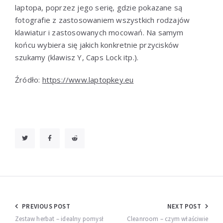
laptopa, poprzez jego serię, gdzie pokazane są
fotografie z zastosowaniem wszystkich rodzajów
klawiatur i zastosowanych mocowań. Na samym
końcu wybiera się jakich konkretnie przycisków
szukamy (klawisz Y, Caps Lock itp.).
Źródło:
https://www.laptopkey.eu
Nawigacja
PREVIOUS POST
NEXT POST
Zestaw herbat – idealny pomysł
Cleanroom – czym właściwie