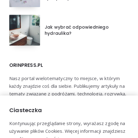
Jak wybrać odpowiedniego
hydraulika?
ORINPRESS.PL
Nasz portal wielotematyczny to miejsce, w którym
każdy znajdzie coś dla siebie. Publikujemy artykuły na
tematy związane z podróżami, technologią, rozrywką,
biznesem, psychologią i wieloma innymi dziedzinami.
Jesteśmy przekonani, że każdy znajdzie u nas coś
Ciasteczka
interesującego i wartościowego.
Kontynuując przeglądanie strony, wyrażasz zgodę na
używanie plików Cookies. Więcej informacji znajdziesz