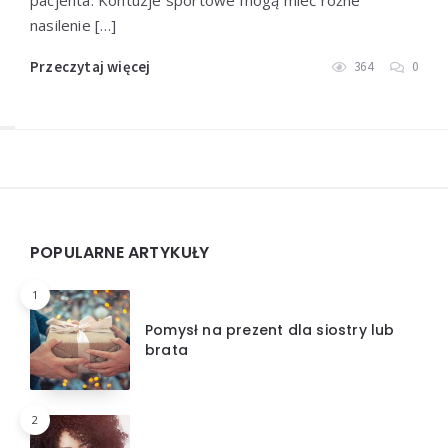
pacjenta. Kontuzje sportowe mogą mieć różne
nasilenie […]
Przeczytaj więcej
364
0
Widgets
POPULARNE ARTYKUŁY
1
Pomysł na prezent dla siostry lub
brata
2